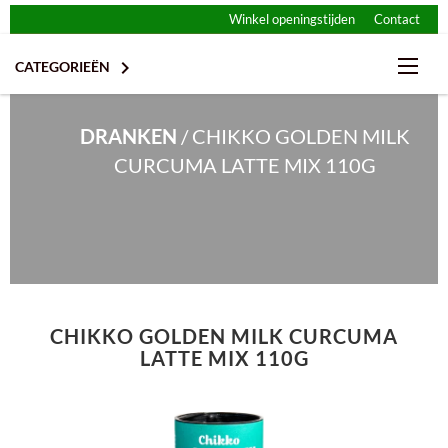
Winkel openingstijden
Contact

CATEGORIEËN
DRANKEN
/
CHIKKO GOLDEN MILK
CURCUMA LATTE MIX 110G
VEGAN KAAS
VLEES- EN VISALTERNATIEVEN
CHIPS & NOOTJES
CHIKKO GOLDEN MILK CURCUMA
VEGAN ZUIVEL
CHOCOLADE
LATTE MIX 110G
BROODBELEG
ENERGIE REPEN
GLUTENVRIJ