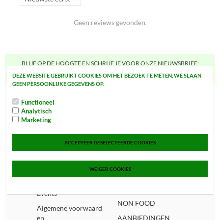
Geen reviews gevonden.
BLIJF OP DE HOOGTE EN SCHRIJF JE VOOR ONZE NIEUWSBRIEF:
AANMELDEN
DEZE WEBSITE GEBRUIKT COOKIES OM HET BEZOEK TE METEN, WE SLAAN
GEEN PERSOONLIJKE GEGEVENS OP.
Snel navigeren
Categorieën
Functioneel
Analytisch
Home
FOOD
Marketing
Over ons
SNOEP, CAKE, KOEK
ACCEPTEER GESELECTEERDE COOKIES
& CHIPS
Spaarsysteem
DRANKEN
Bezorginformatie
WEIGER COOKIES
BEWUSTE VOEDING
Hoe bestel ik?
SUPPLEMENTEN
Events
NON FOOD
Algemene voorwaard
en
AANBIEDINGEN