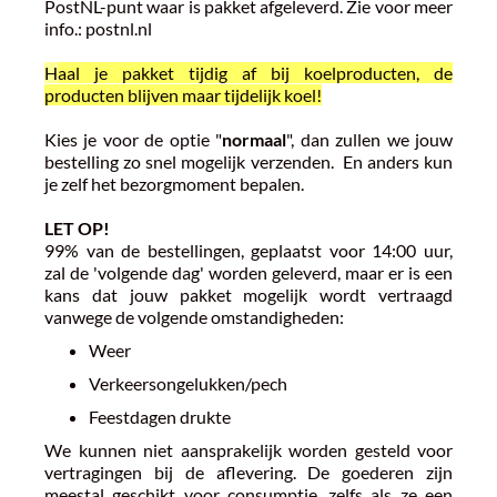
PostNL-punt waar is pakket afgeleverd. Zie voor meer
info.: postnl.nl
H
aal je pakket tijdig af bij koelproducten, de
producten blijven maar tijdelijk koel!
Kies je voor de optie "
normaal
", dan zullen we jouw
bestelling zo snel mogelijk verzenden. En anders kun
je zelf het bezorgmoment bepalen.
LET OP!
99% van de bestellingen, geplaatst voor 14:00 uur,
zal de 'volgende dag' worden geleverd, maar er is een
kans dat jouw pakket mogelijk wordt vertraagd
vanwege de volgende omstandigheden:
Weer
Verkeersongelukken/pech
Feestdagen drukte
We kunnen niet aansprakelijk worden gesteld voor
vertragingen bij de aflevering. De goederen zijn
meestal geschikt voor consumptie, zelfs als ze een