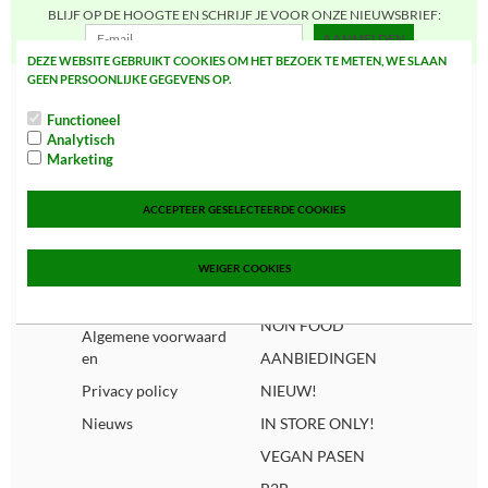
BLIJF OP DE HOOGTE EN SCHRIJF JE VOOR ONZE NIEUWSBRIEF:
AANMELDEN
DEZE WEBSITE GEBRUIKT COOKIES OM HET BEZOEK TE METEN, WE SLAAN
GEEN PERSOONLIJKE GEGEVENS OP.
Snel navigeren
Categorieën
Functioneel
Home
FOOD
Analytisch
Marketing
Over ons
SNOEP, CAKE, KOEK
& CHIPS
Spaarsysteem
ACCEPTEER GESELECTEERDE COOKIES
DRANKEN
Bezorginformatie
BEWUSTE VOEDING
Hoe bestel ik?
WEIGER COOKIES
SUPPLEMENTEN
Events
NON FOOD
Algemene voorwaard
en
AANBIEDINGEN
Privacy policy
NIEUW!
Nieuws
IN STORE ONLY!
VEGAN PASEN