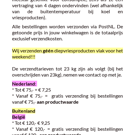
vertraging van 4 dagen ondervinden (wel afhankelijk
van de buitentemperatuur bij koel en
vriesproducten).
Alle bestellingen worden verzonden via PostNL. De
getoonde prijs in jouw winkelwagen is de totaalprijs
exclusief verzendkosten.
Wij verzenden
géén
diepvriesproducten vlak voor het
weekend!!!
De verzendtarieven tot 23 kg zijn als volgt (bij het
overschrijden van 23kg), nemen we contact op met je.
Nederland
:
* Tot € 75,- = € 7,25
* Vanaf € 75,- = gratis verzending bij bestellingen
vanaf € 75,-
aan productwaarde
Buitenland
België
* Tot € 120,- € 9,25
* Vanaf € 120,- = gratis verzending bij bestellingen
vanaf € 120,-
aan productwaarde