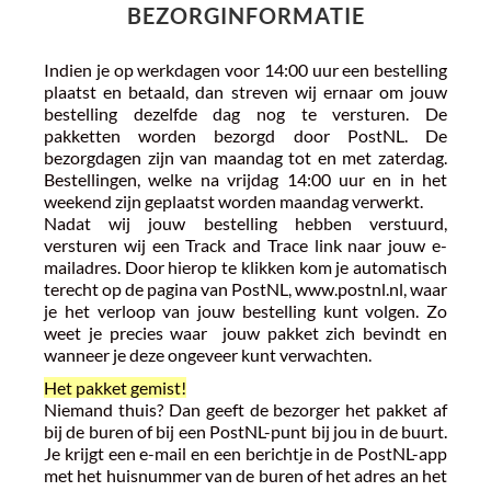
SNOEP, KOEK, CAKE EN GEBAK
KOFFIE, THEE & CACAO
BIOLOGISCH
SAUZEN, DRESSINGS, EI, MAYONAISE & CHUTNEYS
BEZORGINFORMATIE
MARSHMALLOWS
SOJAVRIJ
VEGGIE 4U GIFT CARD
SOEPEN, CONSERVEN & SMAAKMAKERS
Indien je op werkdagen voor 14:00 uur een bestelling
plaatst en betaald, dan streven wij ernaar om jouw
KANT & KLARE MAALTIJDEN
SUIKERVRIJ
BOEKEN
bestelling dezelfde dag nog te versturen. De
pakketten worden bezorgd door PostNL. De
bezorgdagen zijn van maandag tot en met zaterdag.
SNACKS
NO GARLIC NO ONIONS
COSMETICA
Bestellingen, welke na vrijdag 14:00 uur en in het
weekend zijn geplaatst worden maandag verwerkt.
BAKPRODUCTEN
PALMOLIE-VRIJ
TASSEN
Nadat wij jouw bestelling hebben verstuurd,
versturen wij een Track and Trace link naar jouw e-
BROOD, PASTA, PIZZA, RIJST EN WRAPS
KOELTAS - VRIESTAS - KOELELEMENTEN
mailadres. Door hierop te klikken kom je automatisch
terecht op de pagina van PostNL, www.postnl.nl, waar
je het verloop van jouw bestelling kunt volgen. Zo
DIEPVRIESPRODUCTEN
DIVERSEN
weet je precies waar jouw pakket zich bevindt en
wanneer je deze ongeveer kunt verwachten.
Het pakket gemist!
Niemand thuis? Dan geeft de bezorger het pakket af
bij de buren of bij een PostNL-punt bij jou in de buurt.
Je krijgt een e-mail en een berichtje in de PostNL-app
met het huisnummer van de buren of het adres an het