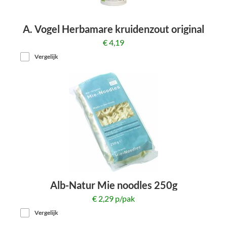
A. Vogel Herbamare kruidenzout original
125g
€ 4,19
Vergelijk
Alb-Natur Mie noodles 250g
€ 2,29 p/pak
Vergelijk