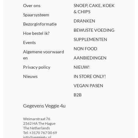
Over ons
SNOEP, CAKE, KOEK
& CHIPS
Spaarsysteem
DRANKEN
Bezorginformatie
BEWUSTE VOEDING
Hoe bestel ik?
SUPPLEMENTEN
Events
NON FOOD
Algemene voorwaard
en
AANBIEDINGEN
Privacy policy
NIEUW!
Nieuws
IN STORE ONLY!
VEGAN PASEN
B2B
Gegevens Veggie 4u
Weimarstraat 76
2562 HA The Hague
The Netherlands
Tel: +3170 767 00 69
info@veggie4u.nl