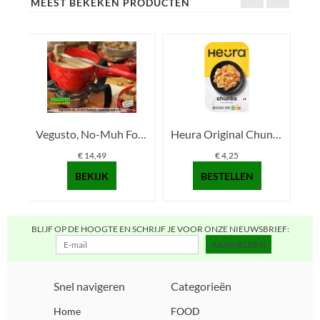
MEEST BEKEKEN PRODUCTEN
Vegusto, No-Muh Fondue 2...
Heura Original Chunks 16...
€ 14,49
€ 4,25
BEKIJK
BESTELLEN
BLIJF OP DE HOOGTE EN SCHRIJF JE VOOR ONZE NIEUWSBRIEF:
AANMELDEN
Snel navigeren
Categorieën
Home
FOOD