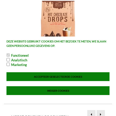
DEZE WEBSITE GEBRUIKT COOKIES OM HET BEZOEK TE METEN, WE SLAAN
GEEN PERSOONLIJKE GEGEVENS OP.
Functioneel
Belvas Chocolademelk druppels 120g
Analytisch
€ 5,59 p/stuk
Marketing
Vergelijk
ACCEPTEER GESELECTEERDE COOKIES
1
2
3
4
5
Vorige
Volgende
WEIGER COOKIES