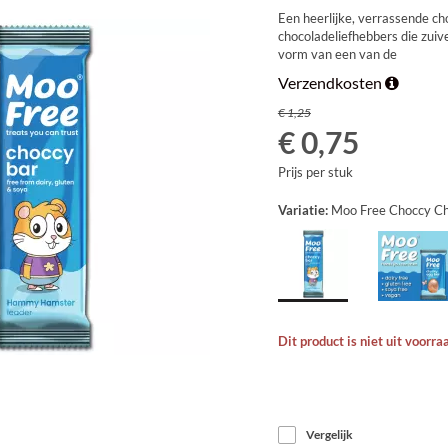
GEBAK
Een heerlijke, verrassende ch
chocoladeliefhebbers die zuiv
vorm van een van de
Verzendkosten
€ 1,25
€ 0,75
Prijs per stuk
Variatie:
Moo Free Choccy Ch
KOELTAS - VRIESTAS - KOELELEMENTEN
Dit product is niet uit voorra
Vergelijk