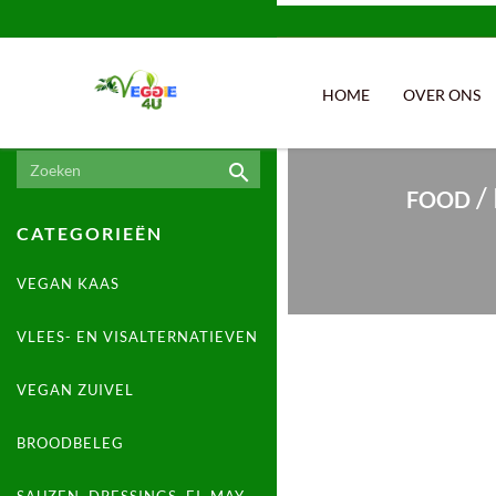
HOME
OVER ONS

/
FOOD
CATEGORIEËN

FOOD
VEGAN KAAS

VLEES- EN VISALTERNATIEVEN
SNOEP, CAKE, KOEK & CHIPS
CHIPS & NOOTJES

VEGAN ZUIVEL
DRANKEN
CHOCOLADE
FRISDRANK

BROODBELEG
BEWUSTE VOEDING
ENERGIE REPEN
DESSERT & IJS
GLUTENVRIJ