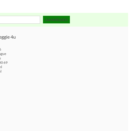
AANMELDEN
eggie 4u
6
ague
s
00 69
nl
l