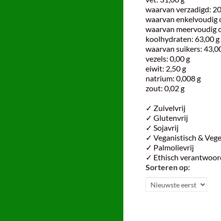
waarvan verzadigd: 20
waarvan enkelvoudig o
waarvan meervoudig o
koolhydraten: 63,00 g
waarvan suikers: 43,0
vezels: 0,00 g
eiwit: 2,50 g
natrium: 0,008 g
zout: 0,02 g
✓ Zuivelvrij
✓ Glutenvrij
✓ Sojavrij
✓ Veganistisch & Vege
✓ Palmolievrij
✓ Ethisch verantwoor
Sorteren op: