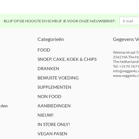
BLIJF OP DE HOOGTE EN SCHRIJF JE VOOR ONZE NIEUWSBRIEF:
Categorieën
Gegevens V
FOOD
Weimarstraat 7
2562 HA The H
SNOEP, CAKE, KOEK & CHIPS
The Netherland
Tel: +3170 767 
DRANKEN
info@veggie4u.
www.veggie4u.n
BEWUSTE VOEDING
SUPPLEMENTEN
NON FOOD
rden
AANBIEDINGEN
NIEUW!
IN STORE ONLY!
VEGAN PASEN