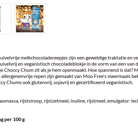
 zuivelvrije melkchocoladereepjes zijn een geweldige traktatie en 
 zuivelvrij en veganistisch chocoladeblokje in de vorm van een van 
n je Choccy Chum zit als je hem openmaakt. Hoe spannend is dat?
e allergenenvrije repen zijn gemaakt van Moo Free's meermaals be
cy Chums ook glutenvrij, sojavrij en gecertificeerd veganistisch.
aomassa, rijstsiroop, rijstzetmeel, inuline, rijstmeel, emulgator: lec
g per 100 g