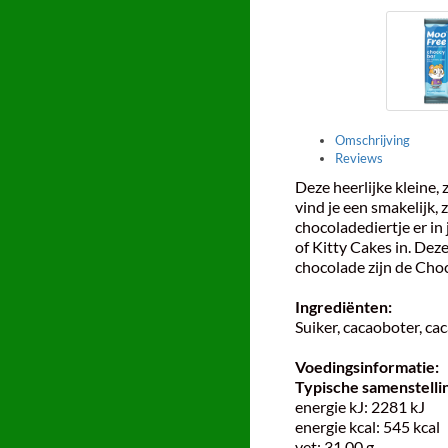
Omschrijving
Reviews
Deze heerlijke kleine,
vind je een smakelijk,
chocoladediertje er i
of Kitty Cakes in. Dez
chocolade zijn de Choc
Ingrediënten:
Suiker, cacaoboter, cac
Voedingsinformatie:
Typische samenstellin
energie kJ: 2281 kJ
energie kcal: 545 kcal
vet: 31,00 g