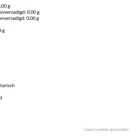
,00 g
nverzadigd: 0,00 g
nverzadigd: 0,00 g
0 g
tarisch
d
Geen reviews gevonden.