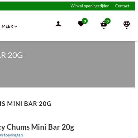
Winkel openingstijden
Contact
0
0





MEER


R 20G
S MINI BAR 20G
y Chums Mini Bar 20g
ew toevoegen