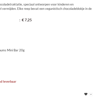
ocoladetraktatie, speciaal ontworpen voor kinderen en
el vermijden. Elke reep bevat een veganistisch chocoladeblokje in de
:
€ 7,25
ums Mini Bar 20g
ad leverbaar