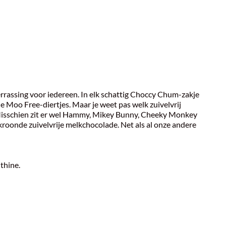
verrassing voor iedereen. In elk schattig Choccy Chum-zakje
de Moo Free-diertjes. Maar je weet pas welk zuivelvrij
 Misschien zit er wel Hammy, Mikey Bunny, Cheeky Monkey
kroonde zuivelvrije melkchocolade. Net als al onze andere
ithine.