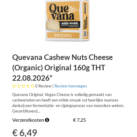
SNOEP, KOEK, CAKE EN GEBAK
KOFFIE, THEE & CACAO
BIOLOGISCH
MARSHMALLOWS
SOJAVRIJ
VEGGIE 4U GIFT CARD
SUIKERVRIJ
BOEKEN
NO GARLIC NO ONIONS
COSMETICA
Quevana Cashew Nuts Cheese
PALMOLIE-VRIJ
TASSEN
(Organic) Original 160g THT
KOELTAS - VRIESTAS - KOELELEMENTEN
22.08.2026*
0
Review |
Review toevoegen
DIVERSEN
Quevana Original, Vegan Cheese is volledig gemaakt van
cashewnoten en heeft een milde smaak vol heerlijke nuances
dankzij een fermentatie- en rijpingsproces van meerdere weken.
Gecertificeerd...
Verzendkosten
€ 7,25
€ 6,49