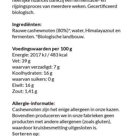
rijpingsproces van meerdere weken. Gecertificeerd
biologisch.
Ingrediënten:
Rauwe cashewnoten (80%)*, water, Himalayazout en
fermenten. *Biologische landbouw.
Voedingswaarden per 100 g
Energie: 2017 kJ / 483 kcal
Vet: 39 g
waarvan verzadigd: 7 g
Koolhydraten: 16 g
waarvan suikers: 0 g
Eiwit: 16 g
Zout: 1,41 g
Allergie-informatie:
Cashewnoten zijn het enige allergeen in onze kazen.
Bovendien produceren we in onze fabrieken geen
producten met andere allergenen (zoals gluten),
waardoor kruisbesmetting uitgesloten is.
Sorteren op: