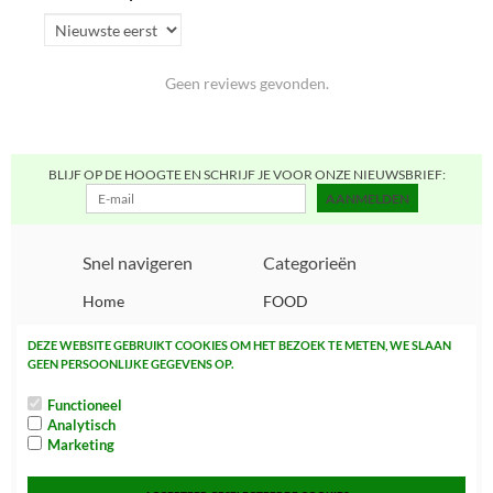
Geen reviews gevonden.
BLIJF OP DE HOOGTE EN SCHRIJF JE VOOR ONZE NIEUWSBRIEF:
AANMELDEN
Snel navigeren
Categorieën
Home
FOOD
Over ons
SNOEP, CAKE, KOEK
DEZE WEBSITE GEBRUIKT COOKIES OM HET BEZOEK TE METEN, WE SLAAN
& CHIPS
GEEN PERSOONLIJKE GEGEVENS OP.
Spaarsysteem
DRANKEN
Bezorginformatie
Functioneel
BEWUSTE VOEDING
Analytisch
Hoe bestel ik?
Marketing
SUPPLEMENTEN
Events
NON FOOD