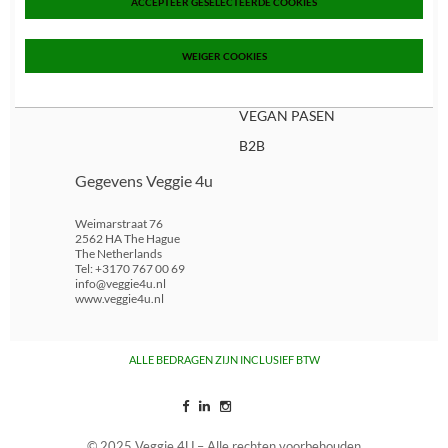
ACCEPTEER GESELECTEERDE COOKIES
Algemene voorwaard
en
AANBIEDINGEN
Privacy policy
NIEUW!
WEIGER COOKIES
Nieuws
IN STORE ONLY!
VEGAN PASEN
B2B
Gegevens Veggie 4u
Weimarstraat 76
2562 HA The Hague
The Netherlands
Tel: +3170 767 00 69
info@veggie4u.nl
www.veggie4u.nl
ALLE BEDRAGEN ZIJN INCLUSIEF BTW
© 2025 Veggie 4U – Alle rechten voorbehouden