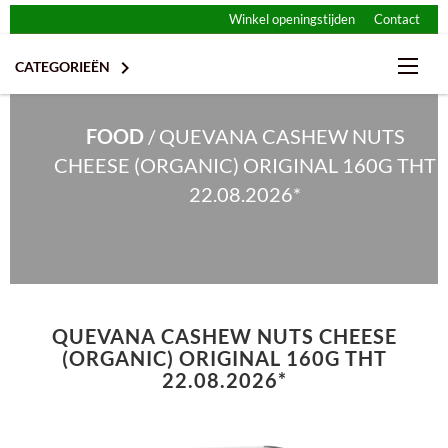
Winkel openingstijden
Contact

CATEGORIEËN
FOOD
/
QUEVANA CASHEW NUTS
CHEESE (ORGANIC) ORIGINAL 160G THT
22.08.2026*
CHIPS & NOOTJES
QUEVANA CASHEW NUTS CHEESE
CHOCOLADE
FRISDRANK
(ORGANIC) ORIGINAL 160G THT
22.08.2026*
ENERGIE REPEN
DESSERT & IJS
GLUTENVRIJ