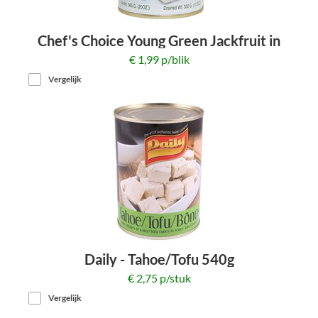
Chef's Choice Young Green Jackfruit in
pekel 565g
€ 1,99 p/blik
Vergelijk
Daily - Tahoe/Tofu 540g
€ 2,75 p/stuk
Vergelijk