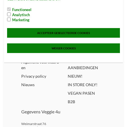
Snel navigeren
Categorieën
Functioneel
Home
FOOD
Analytisch
Over ons
SNOEP, CAKE, KOEK
Marketing
& CHIPS
Spaarsysteem
ACCEPTEER GESELECTEERDE COOKIES
DRANKEN
Bezorginformatie
BEWUSTE VOEDING
Hoe bestel ik?
WEIGER COOKIES
SUPPLEMENTEN
Events
NON FOOD
Algemene voorwaard
en
AANBIEDINGEN
Privacy policy
NIEUW!
Nieuws
IN STORE ONLY!
VEGAN PASEN
B2B
Gegevens Veggie 4u
Weimarstraat 76