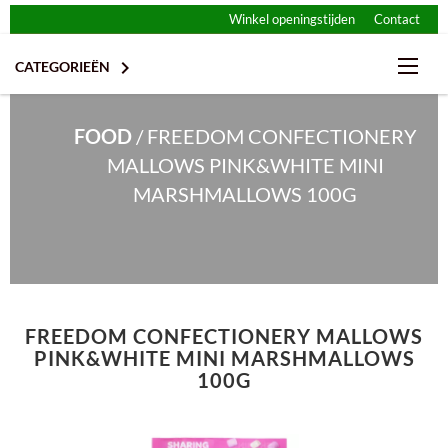
Winkel openingstijden
Contact

CATEGORIEËN
FOOD
/
FREEDOM CONFECTIONERY
MALLOWS PINK&WHITE MINI
MARSHMALLOWS 100G
CHIPS & NOOTJES
FREEDOM CONFECTIONERY MALLOWS
CHOCOLADE
FRISDRANK
PINK&WHITE MINI MARSHMALLOWS
100G
ENERGIE REPEN
DESSERT & IJS
GLUTENVRIJ